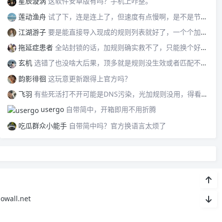
星辰漩涡
这软件安卓版有吗？手机上咋整。
莲动渔舟
试了下，连是连上了，但速度有点慢啊，是不是节点的问题？
江湖游子
要是能直接导入现成的规则列表就好了，一个个加太累。
拖延症患者
全站封锁的话，加规则确实救不了，只能换个好点的节点试试。
玄机
选错了也没啥大后果，顶多就是规则没生效或者匹配不到，改回来就行。
韵影徘徊
这玩意更新跟得上官方吗？
飞羽
有些死活打不开可能是DNS污染，光加规则没用，得看具体情况。
usergo
自带简中，开箱即用不用折腾
吃瓜群众小能手
自带简中吗？官方换语言太烦了
ll.net