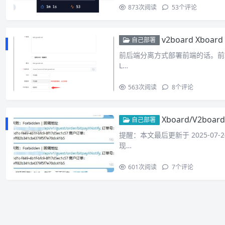
873
次阅读
53
个评论
v2board Xboa
自己部署
前后端分离方式部署前端的话。前端 环
L…
563
次阅读
8
个评论
Xboard/V2bo
自己部署
提醒：本文最后更新于 2025-07
现…
601
次阅读
7
个评论