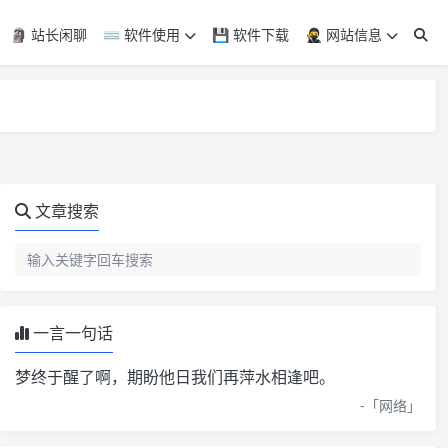
🗿 站长闲聊
⌨️ 软件使用
💾 软件下载
🥷 网站信息
文章搜索
一言一句话
梦终于醒了啊，期盼他日我们再萍水相逢吧。
-「
网络
」