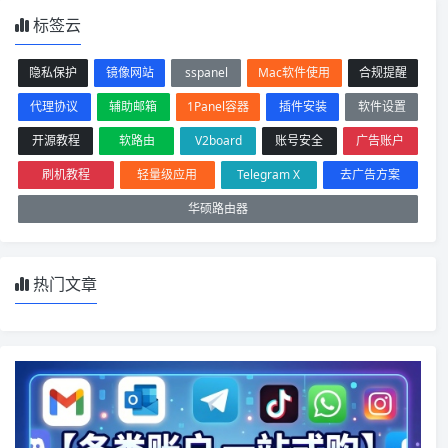
标签云
隐私保护
镜像网站
sspanel
Mac软件使用
合规提醒
代理协议
辅助邮箱
1Panel容器
插件安装
软件设置
开源教程
软路由
V2board
账号安全
广告账户
刷机教程
轻量级应用
Telegram X
去广告方案
华硕路由器
热门文章