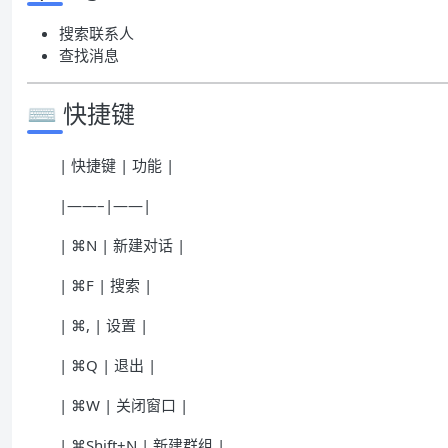
搜索联系人
查找消息
⌨️ 快捷键
| 快捷键 | 功能 |
|——–|——|
| ⌘N | 新建对话 |
| ⌘F | 搜索 |
| ⌘, | 设置 |
| ⌘Q | 退出 |
| ⌘W | 关闭窗口 |
| ⌘Shift+N | 新建群组 |