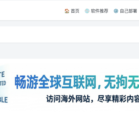
🏠 首页
💿 软件推荐
⚙️ 自己部署