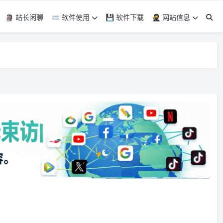
🗿 站长闲聊
⌨️ 软件使用
💾 软件下载
🥷 网站信息