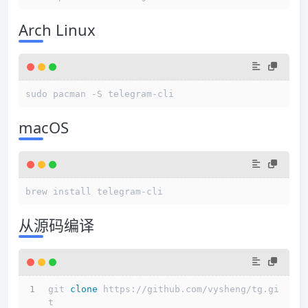
Arch Linux
sudo pacman -S telegram-cli
macOS
brew install telegram-cli
从源码编译
git 
clone
 https://github.com/vysheng/tg.gi
t