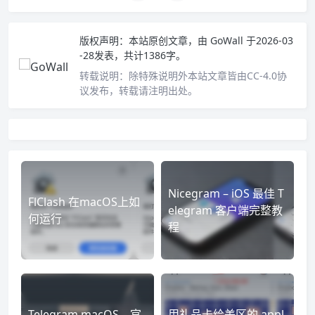
版权声明：
本站原创文章，由
GoWall
于2026-03
-28发表，共计1386字。
转载说明：
除特殊说明外本站文章皆由CC-4.0协
议发布，转载请注明出处。
Nicegram – iOS 最佳 T
FlClash 在macOS上如
elegram 客户端完整教
何运行
程
Telegram macOS – 官
用礼品卡给美区的 appl