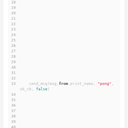
    send_msg(msg.
from
.print_name, 
"pong"
, 
ok_cb, 
false
)