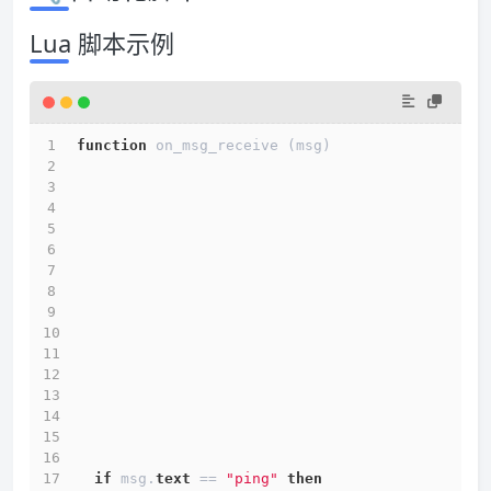
Lua 脚本示例
function
 on_msg_receive (msg)
if
 msg.
text
 == 
"ping"
then