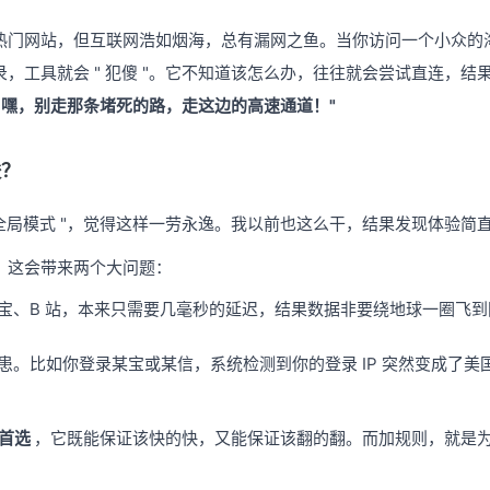
热门网站，但互联网浩如烟海，总有漏网之鱼。当你访问一个小众的
，工具就会 " 犯傻 "。它不知道该怎么办，往往就会尝试直连，结
" 嘿，别走那条堵死的路，走这边的高速通道！"
梭？
 全局模式 "，觉得这样一劳永逸。我以前也这么干，结果发现体验简
。这会带来两个大问题：
宝、B 站，本来只需要几毫秒的延迟，结果数据非要绕地球一圈飞
患。比如你登录某宝或某信，系统检测到你的登录 IP 突然变成了
的首选
，它既能保证该快的快，又能保证该翻的翻。而加规则，就是