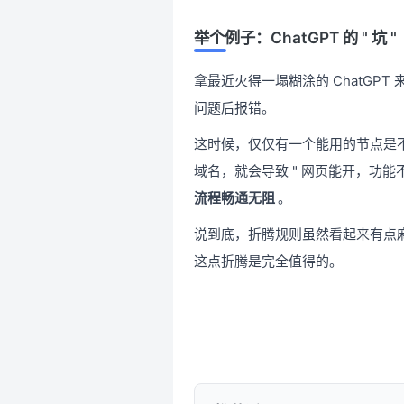
举个例子：ChatGPT 的 " 坑 "
拿最近火得一塌糊涂的 ChatGP
问题后报错。
这时候，仅仅有一个能用的节点是不
域名，就会导致 " 网页能开，功
流程畅通无阻
。
说到底，折腾规则虽然看起来有点麻
这点折腾是完全值得的。