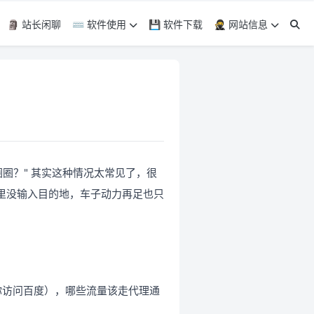
🗿 站长闲聊
⌨️ 软件使用
💾 软件下载
🥷 网站信息
圈？" 其实这种情况太常见了，很
里没输入目的地，车子动力再足也只
如你访问百度），哪些流量该走代理通