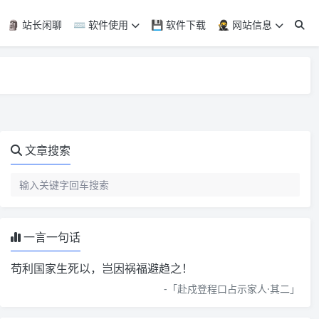
🗿 站长闲聊
⌨️ 软件使用
💾 软件下载
🥷 网站信息
文章搜索
一言一句话
苟利国家生死以，岂因祸福避趋之！
-「
赴戍登程口占示家人·其二
」