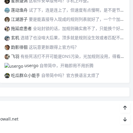
星辰漩涡
这软件安卓版有吗？手机上咋整。
莲动渔舟
试了下，连是连上了，但速度有点慢啊，是不是节点的问题？
江湖游子
要是能直接导入现成的规则列表就好了，一个个加太累。
拖延症患者
全站封锁的话，加规则确实救不了，只能换个好点的节点试试。
玄机
选错了也没啥大后果，顶多就是规则没生效或者匹配不到，改回来就行。
韵影徘徊
这玩意更新跟得上官方吗？
飞羽
有些死活打不开可能是DNS污染，光加规则没用，得看具体情况。
usergo
自带简中，开箱即用不用折腾
吃瓜群众小能手
自带简中吗？官方换语言太烦了
ll.net