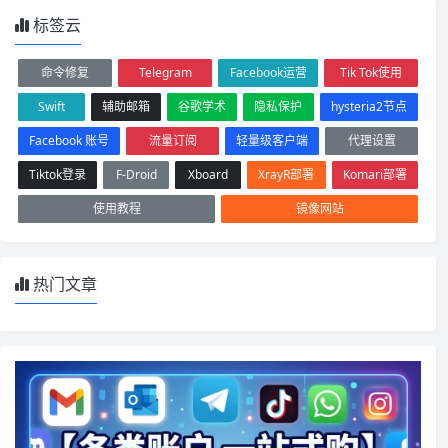
标签云
命令修复
Telegram
Facebook运营
Tik Tok使用
Swift
辅助邮箱
谷歌学术
隐私保护
hysteria2节点
Facebook 账号
流量订阅
轻量级客户端
代理设置
Tiktok登录
F-Droid
Xboard
XrayR部署
Komari部署
使用教程
镜像网站
热门文章