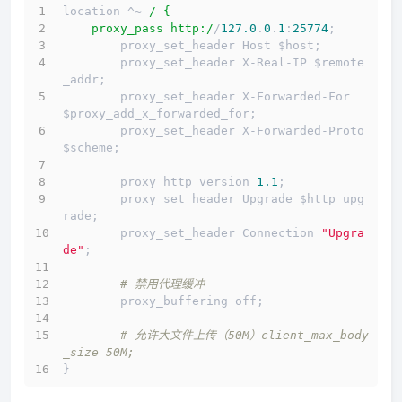
location ^~ 
/ {
    proxy_pass http:/
/
127.0
.
0
.
1
:
25774
;
        proxy_set_header Host $host;
        proxy_set_header X-Real-IP $remote
_addr;
        proxy_set_header X-Forwarded-For 
$proxy_add_x_forwarded_for;
        proxy_set_header X-Forwarded-Proto 
$scheme;
        proxy_http_version 
1.1
;
        proxy_set_header Upgrade $http_upg
rade;
        proxy_set_header Connection 
"Upgra
de"
;
# 禁用代理缓冲
        proxy_buffering off;
# 允许大文件上传（50M）client_max_body
_size 50M;
}