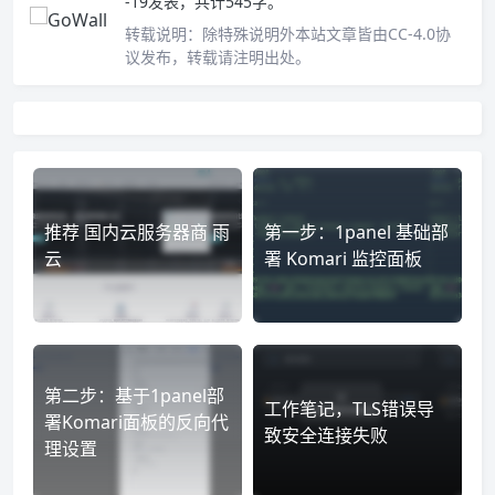
-19发表，共计545字。
转载说明：
除特殊说明外本站文章皆由CC-4.0协
议发布，转载请注明出处。
推荐 国内云服务器商 雨
第一步：1panel 基础部
云
署 Komari 监控面板
第二步：基于1panel部
工作笔记，TLS错误导
署Komari面板的反向代
致安全连接失败
理设置